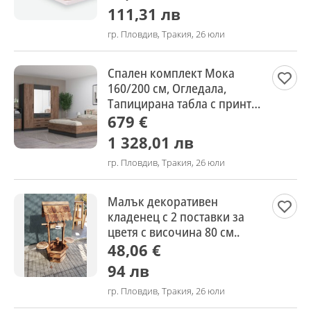
111,31 лв
гр. Пловдив, Тракия, 26 юли
Спален комплект Мока
160/200 см, Огледала,
Тапицирана табла с принт,
Плавно затваряне на врати
679 €
1 328,01 лв
гр. Пловдив, Тракия, 26 юли
Малък декоративен
кладенец с 2 поставки за
цветя с височина 80 см..
48,06 €
94 лв
гр. Пловдив, Тракия, 26 юли