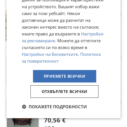
на устройството. Вашият избор важи
Кухня Алис 3
само за този уебсайт. Някои
533 €
доставчици може да разчитат на
1 042,46 лв
законен интерес вместо на съгласие;
имате право да възразите в
Настройки
гр. Пловдив, Тракия, 25 юли
за рекламиране
. Можете да оттеглите
съгласието си по всяко време в
Настройки на бисквитките
.
Политика
Стол Аполон -бук
за поверителност
55,73 €
109 лв
ПРИЕМЕТЕ ВСИЧКИ
гр. Пловдив, Тракия, 25 юли
ОТХВЪРЛЕТЕ ВСИЧКИ
Помощна масичка с място
за вестници и списания
ПОКАЖЕТЕ ПОДРОБНОСТИ
-Масив в цвят. Налична!
70,56 €