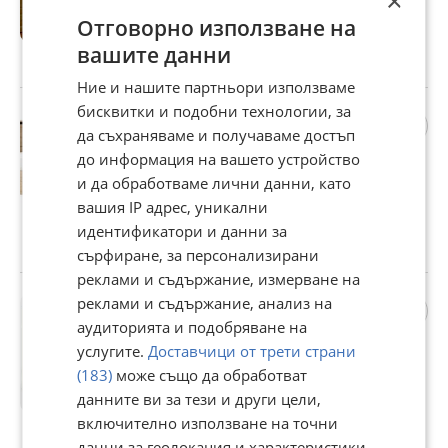
×
-масив.НАЛИЧНО!
284,28 €
Отговорно използване на
556 лв
вашите данни
гр. Пловдив, Тракия, 25 юли
Ние и нашите партньори използваме
бисквитки и подобни технологии, за
Легло Лео 8 с матрак
да съхраняваме и получаваме достъп
120/190 см, ракла,
до информация на вашето устройство
повдигащ механизъм, дъб
и да обработваме лични данни, като
сонома
299 €
вашия IP адрес, уникални
584,79 лв
идентификатори и данни за
гр. Пловдив, Тракия, 25 юли
сърфиране, за персонализирани
реклами и съдържание, измерване на
Спалня с надстройка Лора
реклами и съдържание, анализ на
160/200 см, Повдигащ
аудиторията и подобряване на
механизъм, Плавно
услугите.
Доставчици от трети страни
затваряне, Дъб вотан/
429 €
(183)
може също да обработват
Антрацит,
данните ви за тези и други цели,
839,05 лв
включително използване на точни
гр. Пловдив, Тракия, 25 юли
данни за геолокация и характеристики