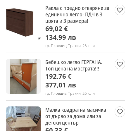
Ракла с предно отваряне за
единично легло- ПДЧ в 3
цвята и 3 размера!
69,02 €
134,99 лв
гр. Пловдив, Тракия, 26 юли
Бебешко легло ГЕРГАНА.
Топ цена на мострата!!!
192,76 €
377,01 лв
гр. Пловдив, Тракия, 26 юли
Малка квадратна масичка
от дърво за дома или за
детски център
60,33 €