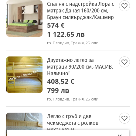
Спалня с надстройка Лора с
матрак Даная 160/200 см,
Браун силвърджак/Кашмир
574 €
1 122,65 лв
гр. Пловдив, Тракия, 25 юли
Двуетажно легло за
матраци 90/200 см.-МАСИВ.
Налично!
408,52 €
799 лв
гр. Пловдив, Тракия, 25 юли
Легло с гръб и две
чекмеджета с ролков
механизъм