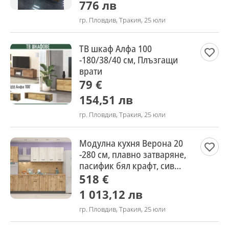
776 лв
гр. Пловдив, Тракия, 25 юли
ТВ шкаф Алфа 100
-180/38/40 см, Плъзгащи
врати
79 €
154,51 лв
гр. Пловдив, Тракия, 25 юли
Модулна кухня Верона 20
-280 см, плавно затваряне,
пасифик бял крафт, сив
крафт / антрацит
518 €
1 013,12 лв
гр. Пловдив, Тракия, 25 юли