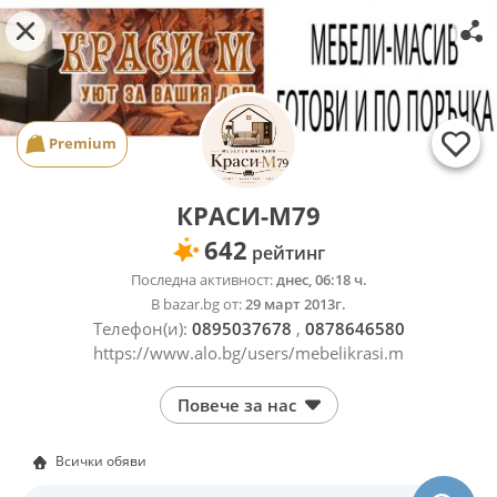
Premium
КРАСИ-М79
642
рейтинг
Последна активност:
днес, 06:18 ч.
В bazar.bg от:
29 март 2013г.
Телефон(и):
0895037678
,
0878646580
https://www.alo.bg/users/mebelikrasi.m
Повече за нас
Всички обяви