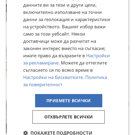
механизъм, 120 - 155 /65/ 58
данните ви за тези и други цели,
- 70 см.Налична!
134 €
включително използване на точни
данни за геолокация и характеристики
262,08 лв
на устройството. Вашият избор важи
гр. Пловдив, Тракия, вчера
само за този уебсайт. Някои
доставчици може да разчитат на
Обзавеждане за детската
законен интерес вместо на съгласие;
стая в свежи цветове НА
имате право да възразите в
Настройки
ТОП ЦЕНА
за рекламиране
. Можете да оттеглите
559 €
съгласието си по всяко време в
1 093,31 лв
Настройки на бисквитките
.
Политика
за поверителност
гр. Пловдив, Тракия, вчера
ПРИЕМЕТЕ ВСИЧКИ
Легло ”Сандвич”-Масив!НА
ТОП ЦЕНА!
304,73 €
ОТХВЪРЛЕТЕ ВСИЧКИ
596 лв
ПОКАЖЕТЕ ПОДРОБНОСТИ
гр. Пловдив, Център, вчера