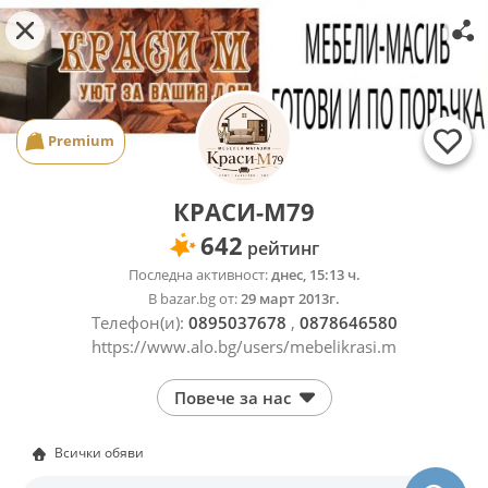
Premium
КРАСИ-М79
642
рейтинг
Последна активност:
днес, 15:13 ч.
В bazar.bg от:
29 март 2013г.
Телефон(и):
0895037678
,
0878646580
https://www.alo.bg/users/mebelikrasi.m
Повече за нас
Всички обяви