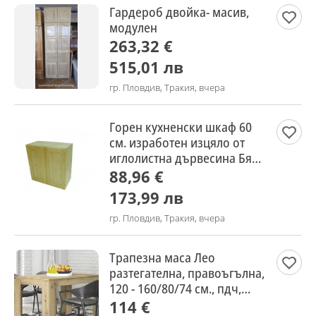
Гардероб двойка- масив,
модулен
263,32 €
515,01 лв
гр. Пловдив, Тракия, вчера
Горен кухненски шкаф 60
см. изработен изцяло от
иглолистна дървесина Бял
Бор/ЧАМ/.Наличен!
88,96 €
173,99 лв
гр. Пловдив, Тракия, вчера
Трапезна маса Лео
разтегателна, правоъгълна,
120 - 160/80/74 см., пдч,
артизан
114 €