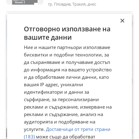
гр. Пловдив, Тракия, днес
×
Скрин Лео 7 с четири
Отговорно използване на
големи чекмеджета и
врата.
вашите данни
144 €
Ние и нашите партньори използваме
281,64 лв
бисквитки и подобни технологии, за
гр. Пловдив, Тракия, вчера
да съхраняваме и получаваме достъп
до информация на вашето устройство
и да обработваме лични данни, като
Шкаф за обувки 80/40/80
вашия IP адрес, уникални
см.Масив.
идентификатори и данни за
167,70 €
сърфиране, за персонализирани
327,99 лв
реклами и съдържание, измерване на
гр. Пловдив, Тракия, вчера
реклами и съдържание, анализ на
аудиторията и подобряване на
Холна маса Ели 2 в 1 -
услугите.
Доставчици от трети страни
разтегателна с повдигащ
(183)
може също да обработват