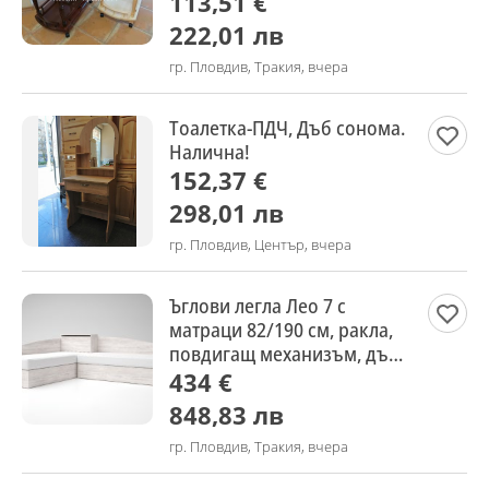
113,51 €
222,01 лв
гр. Пловдив, Тракия, вчера
Тоалетка-ПДЧ, Дъб сонома.
Налична!
152,37 €
298,01 лв
гр. Пловдив, Център, вчера
Ъглови легла Лео 7 с
матраци 82/190 см, ракла,
повдигащ механизъм, дъб
бланко
434 €
848,83 лв
гр. Пловдив, Тракия, вчера